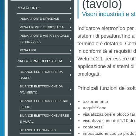
(tavolo)
PESA A PONTE
Visori industriali e s
PESA A PONTE STRADALE
PESA A PONTE FERROVIARIA
Indicatore elettronico per
sistemi di pesatura fino a 
PESA A PONTE MISTA STRADALE
FERROVIARIA
terminale è dotato di Cert
in conformità ai requisiti
PESA ASSI
Welmec2.1 per essere util
PIATTAFORME DI PESATURA
applicazione ai sistemi di
BILANCE ELETTRONICHE DA
omologati.
BANCO
BILANCE ELETTRONICHE DA
Principali funzioni del so
PAVIMENTO
azzeramento
BILANCE ELETTRONICHE PESA
FERRO
acquisizione
visualizzazione e blocco tar
BILANCE ELETTRONICHE AEREE
visualizzazione del 1/10 di 
E MURALI
contapezzi
BILANCE E CONTAPEZZI
impostazione codice prodot