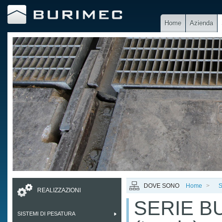
Home
Azienda
DOVE SONO
Home
>
S
REALIZZAZIONI
SERIE BU
SISTEMI DI PESATURA