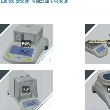
Elenco prodotti realizzati e venduti
PGW
PW