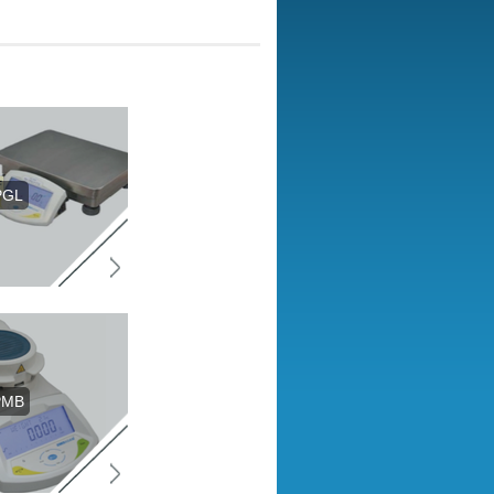
PGL
PMB